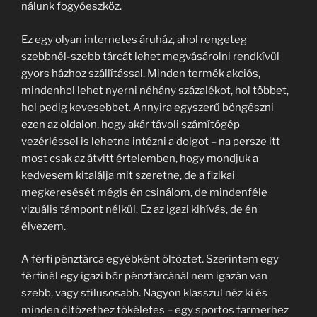
nálunk fogyóeszköz.
Ez egy olyan internetes áruház, ahol rengeteg
szebbnél-szebb tárcát lehet megvásárolni rendkívül
gyors házhoz szállítással. Minden termék akciós,
mindenhol lehet nyerni néhány százalékot, hol többet,
hol pedig kevesebbet. Annyira egyszerű böngészni
ezen az oldalon, hogy akár távoli számítógép
vezérléssel is lehetne intézni a dolgot – na persze itt
most csak az átvitt értelemben, hogy mondjuk a
kedvesem kitalálja mit szeretne, de a fizikai
megkeresését mégis én csinálom, de mindenféle
vizuális támpont nélkül. Ez az igazi kihívás, de én
élvezem.
A férfi pénztárca egyébként öltöztet. Szerintem egy
férfinél egy igazi bőr pénztárcánál nem igazán van
szebb, vagy stílusosabb. Nagyon klasszul néz ki és
minden öltözethez tökéletes – egy sportos farmerhez