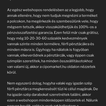
Az egész webshopos rendelésben az a legjobb, hogy
annak ellenére, hogy nem tudjuk megnézni a terméket
a polcokon, ha megérkezik és szembesülünk vele, hogy
mégsem tetszik, akkor visszaküldhetjük és 100%-os a
pénzvisszafizetési garancia. Ezen felül már csak grátisz,
hogy még 10-20-30-60 százalék kedvezmények
vannak szinte minden termékre, férfi pénztácákra és
minden másra is. Úgyhogy ha nálatok is fogyóban
vannak, elkeverődnek a pénztárcák, vagy éppen csak
szimplán szeretitek, ha minden összeállításotokhoz
van valami új, akkor a cipomarket.hu oldalon nézzetek
körül.
Nem egyszerű dolog, hogyha valaki egy igazán szép
férfi pénztárca megkeresését tűzi ki célul magának. De
ha igazán szép darabokat szeretnétek találni, akkor
ezen a webshopon mindenképpen időzzetek el. Nálunk