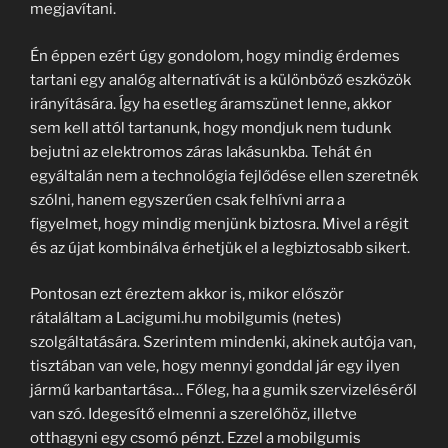
megjavítani.
Én éppen ezért úgy gondolom, hogy mindig érdemes
tartani egy analóg alternatívát is a különböző eszközök
irányítására. Így ha esetleg áramszünet lenne, akkor
sem kell attól tartanunk, hogy mondjuk nem tudunk
bejutni az elektromos záras lakásunkba. Tehát én
egyáltalán nem a technológia fejlődése ellen szeretnék
szólni, hanem egyszerűen csak felhívni arra a
figyelmet, hogy mindig menjünk biztosra. Mivel a régit
és az újat kombinálva érhetjük el a legbiztosabb sikert.
Pontosan ezt éreztem akkor is, mikor először
rátaláltam a Lacigumi.hu mobilgumis (netes)
szolgáltatására. Szerintem mindenki, akinek autója van,
tisztában van vele, hogy mennyi gonddal jár egy ilyen
jármű karbantartása… Főleg, ha a gumik szervizeléséről
van szó. Idegesítő elmenni a szerelőhöz, illetve
otthagyni egy csomó pénzt. Ezzel a mobilgumis