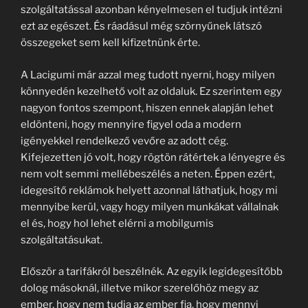
szolgáltatással azonban kényelmesen el tudjuk intézni
ezt az egészet. És ráadásul még szörnyűnek látszó
összegeket sem kell kifizetnünk érte.
A Lacigumi már azzal meg tudott nyerni, hogy milyen
könnyedén kezelhető volt az oldaluk. Ez szerintem egy
nagyon fontos szempont, hiszen ennek alapján lehet
eldönteni, hogy mennyire figyel oda a modern
igényekkel rendelkező vevőre az adott cég.
Kifejezetten jó volt, hogy rögtön rátértek a lényegre és
nem volt semmi mellébeszélés a neten. Éppen ezért,
idegesítő reklámok helyett azonnal láthatjuk, hogy mi
mennyibe kerül, vagy hogy milyen munkákat vállalnak
el és, hogy hol lehet elérni a mobilgumis
szolgáltatásukat.
Először a tarifákról beszélnék. Az egyik legidegesítőbb
dolog másoknál, illetve mikor szerelőhöz megy az
ember, hogy nem tudja az ember fia, hogy mennyi