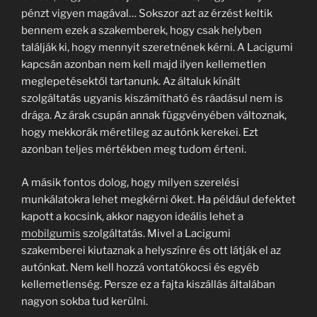
pénzt vigyen magával… Sokszor azt az érzést keltik
bennem ezek a szakemberek, hogy csak helyben
találják ki, hogy mennyit szeretnének kérni. A Lacigumi
kapcsán azonban nem kell majd ilyen kellemetlen
meglepetésektől tartanunk. Az általuk kínált
szolgáltatás ugyanis kiszámítható és ráadásul nem is
drága. Az árak csupán annak függvényében változnak,
hogy mekkorák méretileg az autónk kerekei. Ezt
azonban teljes mértékben meg tudom érteni.
A másik fontos dolog, hogy milyen szerelési
munkálatokra lehet megkérni őket. Ha például defektet
kapott a kocsink, akkor nagyon ideális lehet a
mobilgumis
szolgáltatás. Mivel a Lacigumi
szakemberei kiutaznak a helyszínre és ott látják el az
autónkat. Nem kell hozzá vontatókocsi és egyéb
kellemetlenség. Persze ez a fajta kiszállás általában
nagyon sokba tud kerülni.