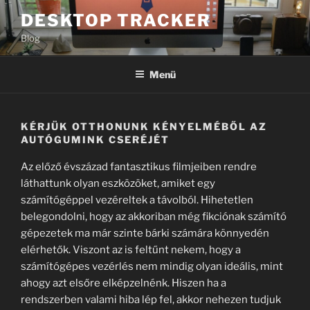
Tartalomhoz
DESKTOP TRACKER
Blog
Menü
KÉRJÜK OTTHONUNK KÉNYELMÉBŐL AZ
AUTÓGUMINK CSERÉJÉT
Az előző évszázad fantasztikus filmjeiben rendre
láthattunk olyan eszközöket, amiket egy
számítógéppel vezéreltek a távolból. Hihetetlen
belegondolni, hogy az akkoriban még fikciónak számító
gépezetek ma már szinte bárki számára könnyedén
elérhetők. Viszont az is feltűnt nekem, hogy a
számítógépes vezérlés nem mindig olyan ideális, mint
ahogy azt elsőre elképzelnénk. Hiszen ha a
rendszerben valami hiba lép fel, akkor nehezen tudjuk