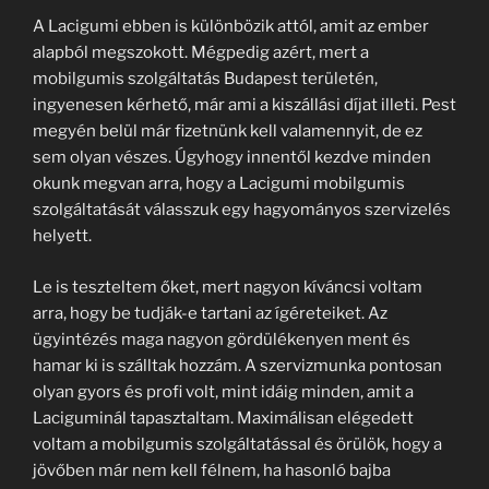
A Lacigumi ebben is különbözik attól, amit az ember
alapból megszokott. Mégpedig azért, mert a
mobilgumis szolgáltatás Budapest területén,
ingyenesen kérhető, már ami a kiszállási díjat illeti. Pest
megyén belül már fizetnünk kell valamennyit, de ez
sem olyan vészes. Úgyhogy innentől kezdve minden
okunk megvan arra, hogy a Lacigumi mobilgumis
szolgáltatását válasszuk egy hagyományos szervizelés
helyett.
Le is teszteltem őket, mert nagyon kíváncsi voltam
arra, hogy be tudják-e tartani az ígéreteiket. Az
ügyintézés maga nagyon gördülékenyen ment és
hamar ki is szálltak hozzám. A szervizmunka pontosan
olyan gyors és profi volt, mint idáig minden, amit a
Laciguminál tapasztaltam. Maximálisan elégedett
voltam a mobilgumis szolgáltatással és örülök, hogy a
jövőben már nem kell félnem, ha hasonló bajba